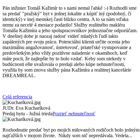
Pán inžinier Tomáš Kažimír to s nami nemal ľahké :-) Rozhodli sme
sa predať "pražský" byt v jednej lokalite a kúpiť iný (podobný, či
identický) v inej mestskej časti blízko centra. A to sa nám vďaka
nemu za necelé 4 mesiace podarilo! Služby realitného makléra
Tomáša Kažimíra a jeho spolupracovníkov jednoznačne odporúčam.
V dnešnej dobe je naozaj radosť vidieť mladých ľudí takto
zapálených pre svoju prácu. Potenciálni klienti určite ocenia jeho
maximálnu angažovanosť, ústretovosť, priateľské vystupovanie a
predovšetkým jeho vždy pozitívne naladenie v okamihoch, keď
máte pocit, že najlepšie by to bolo vzdať. Keby som niekedy v
budúcnosti ešte uvažovala o predaji alebo kúpe nehnuteľnosti,
využila by som znova služby pána Kažímíra a realitnej kancelárie
DREAMREAL.
Celá referencia
JUDr. Eva Kucharíková
Predaj bytu - Južná trieda
Pozrieť nehnuteľnosť
Rozhodnutie predať byt po mojich milovaných rodičoch bolo jedným
najťažších v mojom živote. Nikdy som nič nepredávala. Vedela...