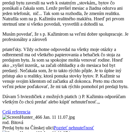
predaji bytu zavesili na web k ostatným ,,stovkám,, bytov čo
ponúkali a čakala som. Lenže prešiel mesiac a žiadna odozva ani
jeden telefonát, nič... Tak som sa rozhodla, že zmením realitku.
Natrafila som na p. Kažimíra realitného makléra. Hneď pri prvom
stretnutí sme si všetko povedali, vysvetlili a dohodli sa.
Musím povedať, že s p. Kažimirom sa veľmi dobre spolupracuje. Je
profesionálny a zároveň
priateľsky. Vždy ochotne odpovedal na všetky moje otázky a
odbremenil ma od všetkého papierovania a behačiek čo stoja za
predajom bytu. Ja som sa spokojne mohla venovať rodine. Hneď
ako ,,vyšiel inzerát,, sa začali obhliadky a do mesiaca bol byt
predaný. Nečakala som, že to takto rýchlo pôjde. Je to úplne iný
prístup ako u realitky, ktorá ponuka stovky bytov. P. Kažimir sa
venuje svojim klientom od začiatku až dokonca. Preto mu chcem
veľmi pekne poďakovať, že mi tak rýchlo pomohol pri predaji bytu.
Dávam 5 hviezdičiek z možných piatich :) P. Kažimira odporúčam
všetkým čo chcú predať alebo kúpiť nehnuteľnosť.,,
Celá referencia
rod. Bitová
Predaj bytu na Čínskej ulici
Pozrieť nehnuteľnosť