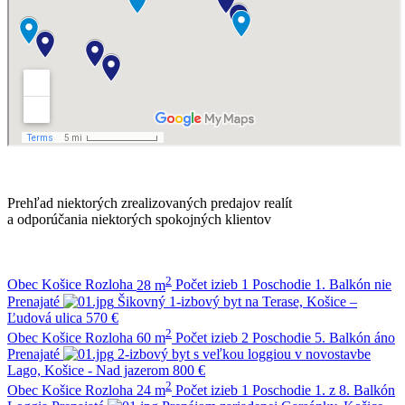
Prehľad niektorých zrealizovaných predajov realít
a odporúčania niektorých spokojných klientov
2
Obec
Košice
Rozloha
28 m
Počet izieb
1
Poschodie
1.
Balkón
nie
Prenajaté
Šikovný 1-izbový byt na Terase, Košice –
Ľudová ulica
570 €
2
Obec
Košice
Rozloha
60 m
Počet izieb
2
Poschodie
5.
Balkón
áno
Prenajaté
2-izbový byt s veľkou loggiou v novostavbe
Lago, Košice - Nad jazerom
800 €
2
Obec
Košice
Rozloha
24 m
Počet izieb
1
Poschodie
1. z 8.
Balkón