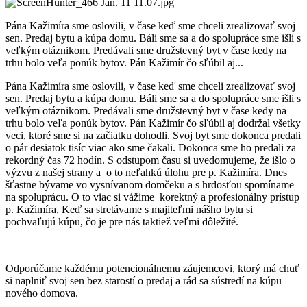
Pána Kažimíra sme oslovili, v čase keď sme chceli zrealizovať svoj
sen. Predaj bytu a kúpa domu. Báli sme sa a do spolupráce sme išli s
veľkým otáznikom. Predávali sme družstevný byt v čase kedy na
trhu bolo veľa ponúk bytov. Pán Kažimír čo sľúbil aj...
Pána Kažimíra sme oslovili, v čase keď sme chceli zrealizovať svoj
sen. Predaj bytu a kúpa domu. Báli sme sa a do spolupráce sme išli s
veľkým otáznikom. Predávali sme družstevný byt v čase kedy na
trhu bolo veľa ponúk bytov. Pán Kažimír čo sľúbil aj dodržal všetky
veci, ktoré sme si na začiatku dohodli. Svoj byt sme dokonca predali
o pár desiatok tisíc viac ako sme čakali. Dokonca sme ho predali za
rekordný čas 72 hodín. S odstupom času si uvedomujeme, že išlo o
výzvu z našej strany a o to neľahkú úlohu pre p. Kažimíra. Dnes
šťastne bývame vo vysnívanom domčeku a s hrdosťou spomíname
na spoluprácu. O to viac si vážime korektný a profesionálny prístup
p. Kažimíra, Keď sa stretávame s majiteľmi nášho bytu si
pochvaľujú kúpu, čo je pre nás taktiež veľmi dôležité.
Odporúčame každému potencionálnemu záujemcovi, ktorý má chuť
si naplniť svoj sen bez starostí o predaj a rád sa sústredí na kúpu
nového domova.