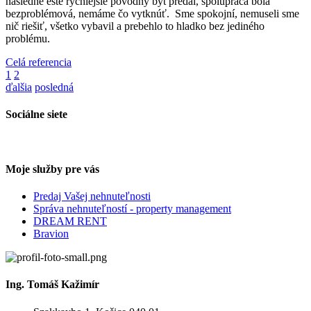
následne ešte rýchlejšie pôvodný byt predal, spolupráca bola
bezproblémová, nemáme čo vytknúť. Sme spokojní, nemuseli sme
nič riešiť, všetko vybavil a prebehlo to hladko bez jediného
problému.
Celá referencia
1
2
ďalšia
posledná
Sociálne siete
Moje služby pre vás
Predaj Vašej nehnuteľnosti
Správa nehnuteľností - property management
DREAM RENT
Bravion
Ing. Tomáš Kažimír