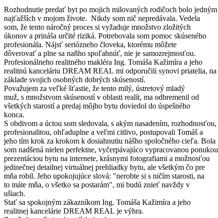
Rozhodnutie predať byt po mojich milovaných rodičoch bolo jedným
najťažších v mojom živote. Nikdy som nič nepredávala. Vedela
som, že tento náročný proces si vyžaduje množstvo zložitých
úkonov a prináša určité riziká. Potrebovala som pomoc skúseného
profesionála. Nájsť seriózneho človeka, ktorému môžete
dôverovať a plne sa naňho spoľahnúť, nie je samozrejmosťou.
Profesionálneho realitného makléra Ing. Tomáša Kažimíra a jeho
realitnú kanceláriu DREAM REAL mi odporučili synovi priatelia, na
základe svojich osobných dobrých skúseností.
Považujem za veľké šťastie, že tento milý, ústretový mladý
muž, s množstvom skúseností v oblasti realít, ma odbremenil od
všetkých starostí a predaj môjho bytu doviedol do úspešného
konca.
S obdivom a úctou som sledovala, s akým nasadením, rozhodnosťou,
profesionalitou, ohľaduplne a veľmi citlivo, postupovali Tomáš a
jeho tím krok za krokom k dosiahnutiu nášho spoločného cieľa. Bola
som nadšená nielen perfektne, vyčerpávajúco vypracovanou ponukou
prezentáciou bytu na internete, krásnymi fotografiami a možnosťou
jedinečnej detailnej virtuálnej prehliadky bytu, ale všetkým čo pre
mňa robil. Jeho upokojujúce slová: "nerobte si s ničím starosti, na
to máte mňa, o všetko sa postarám", mi budú znieť navždy v
ušiach.
Stať sa spokojným zákazníkom Ing. Tomáša Kažimíra a jeho
realitnej kancelárie DREAM REAL je výhra.