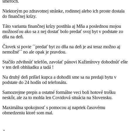
smeroch.
Niektorým po zdravotnej stránke, rodinnej alebo ich proste dostala
do finančnej krízy.
Táto varianta finančnej krízy postihla aj Mňa a poslednou mojou
možnosťou ako sa z nej dostať bolo predať svoj byt v podstate zo
dňa na deň.
Človek si povie ´´predať byt zo dňa na deň je asi teraz možno aj
nemožné´´ no ale opak je pravdou.
Stačilo zdvihnúť telefón, zavolať pánovi Kažimírovy dohodnúť ešte
v ten deň obhliadku a tadá !
Na druhý deň prišiel kupca a dohodli sme sa na predaji bytu v
podstate do 24 hodín od telefonátu.
Samozrejme prepis a ostatné formálne veci boli hotové trošku
neskôr, ale za to mohla len Covidová situácia na Slovensku.
Maximálna spokojnosť s pomocou aj napriek časovému
obmedzeniu ktoré som mal.