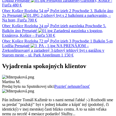
Loggia
Prenajaté
Prenájom zariadenej Garsónky, Košice -
Furča
480 €
2
Obec
Košice
Rozloha
54 m
Počet izieb
2
Poschodie
3.
Balkón
áno
2x
Prenajaté
2-izbový byt s 2 balkónmi a parkovaním, –
Na hore, Furča
700 €
2
Obec
Košice
Rozloha
24 m
Počet izieb
garzónka
Poschodie
5.
Balkón
áno
Prenajaté
Zariadená garzónka s loggiou,
Exnárova, Košice – Furča
530 €
2
Obec
Košice
Rozloha
72 m
Počet izieb
3
Poschodie
1
Balkón
5-m
Lodžia
Prenajaté
NA PRENÁJOM –
Zrekonštruovaný a zariadený 3-izbový tehlový byt s garážou v
Starom meste – ul. Park Angelinum
1 150 €
Vyjadrenia spokojných klientov
Martina M.
Predaj bytu na Sputnikovej ulici
Pozrieť nehnuteľnosť
Pán inžinier Tomáš Kažimír to s nami nemal ľahké :-) Rozhodli sme
sa predať "pražský" byt v jednej lokalite a kúpiť iný (podobný, či
identický) v inej mestskej časti blízko centra. A to sa nám vďaka
nemu za necelé 4 mesiace podarilo! Služby...