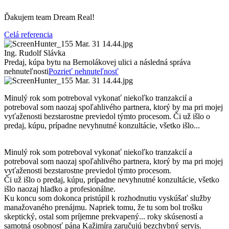
Ďakujem team Dream Real!
Celá referencia
Ing. Rudolf Slávka
Predaj, kúpa bytu na Bernolákovej ulici a následná správa
nehnuteľnosti
Pozrieť nehnuteľnosť
Minulý rok som potreboval vykonať niekoľko tranzakcií a
potreboval som naozaj spoľahlivého partnera, ktorý by ma pri mojej
vyťaženosti bezstarostne previedol týmto procesom. Či už išlo o
predaj, kúpu, prípadne nevyhnutné konzultácie, všetko išlo...
Minulý rok som potreboval vykonať niekoľko tranzakcií a
potreboval som naozaj spoľahlivého partnera, ktorý by ma pri mojej
vyťaženosti bezstarostne previedol týmto procesom.
Či už išlo o predaj, kúpu, prípadne nevyhnutné konzultácie, všetko
išlo naozaj hladko a profesionálne.
Ku koncu som dokonca pristúpil k rozhodnutiu vyskúšať služby
manažovaného prenájmu. Napriek tomu, že tu som bol trošku
skeptický, ostal som príjemne prekvapený... roky skúseností a
samotná osobnosť pána Kažimíra zaručujú bezchybný servis.