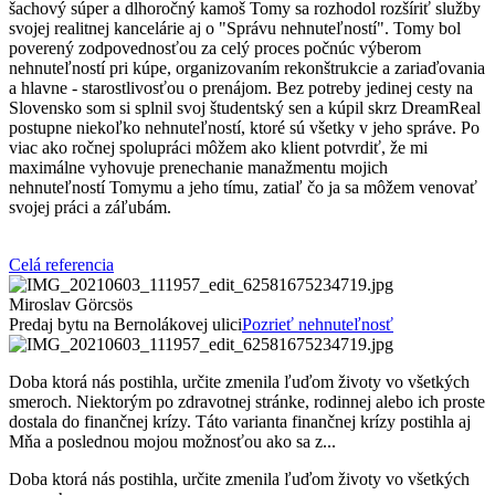
šachový súper a dlhoročný kamoš Tomy sa rozhodol rozšíriť služby
svojej realitnej kancelárie aj o "Správu nehnuteľností". Tomy bol
poverený zodpovednosťou za celý proces počnúc výberom
nehnuteľností pri kúpe, organizovaním rekonštrukcie a zariaďovania
a hlavne - starostlivosťou o prenájom. Bez potreby jedinej cesty na
Slovensko som si splnil svoj študentský sen a kúpil skrz DreamReal
postupne niekoľko nehnuteľností, ktoré sú všetky v jeho správe. Po
viac ako ročnej spolupráci môžem ako klient potvrdiť, že mi
maximálne vyhovuje prenechanie manažmentu mojich
nehnuteľností Tomymu a jeho tímu, zatiaľ čo ja sa môžem venovať
svojej práci a záľubám.
Celá referencia
Miroslav Görcsös
Predaj bytu na Bernolákovej ulici
Pozrieť nehnuteľnosť
Doba ktorá nás postihla, určite zmenila ľuďom životy vo všetkých
smeroch. Niektorým po zdravotnej stránke, rodinnej alebo ich proste
dostala do finančnej krízy. Táto varianta finančnej krízy postihla aj
Mňa a poslednou mojou možnosťou ako sa z...
Doba ktorá nás postihla, určite zmenila ľuďom životy vo všetkých