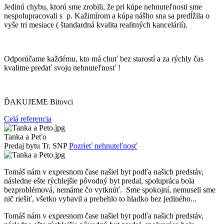
Jedinú chybu, ktorú sme zrobili, že pri kúpe nehnuteľnosti sme
nespolupracovali s p. Kažimírom a kúpa nášho sna sa predĺžila o
vyše tri mesiace ( štandardná kvalita realitných kancelárií).
Odporúčame každému, kto má chuť bez starostí a za rýchly čas
kvalitne predať svoju nehnuteľnosť !
ĎAKUJEME Bitovci
Celá referencia
Tanka a Peťo
Predaj bytu Tr. SNP
Pozrieť nehnuteľnosť
Tomáš nám v expresnom čase našiel byt podľa našich predstáv,
následne ešte rýchlejšie pôvodný byt predal, spolupráca bola
bezproblémová, nemáme čo vytknúť. Sme spokojní, nemuseli sme
nič riešiť, všetko vybavil a prebehlo to hladko bez jediného...
Tomáš nám v expresnom čase našiel byt podľa našich predstáv,