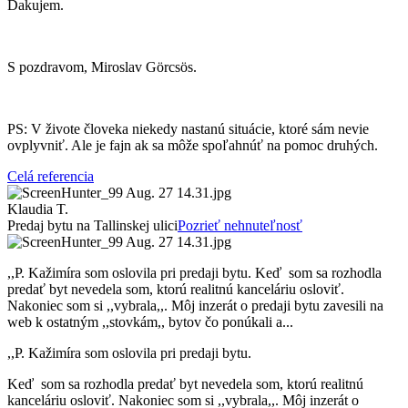
Ďakujem.
S pozdravom, Miroslav Görcsös.
PS: V živote človeka niekedy nastanú situácie, ktoré sám nevie
ovplyvniť. Ale je fajn ak sa môže spoľahnúť na pomoc druhých.
Celá referencia
Klaudia T.
Predaj bytu na Tallinskej ulici
Pozrieť nehnuteľnosť
,,P. Kažimíra som oslovila pri predaji bytu. Keď som sa rozhodla
predať byt nevedela som, ktorú realitnú kanceláriu osloviť.
Nakoniec som si ,,vybrala,,. Môj inzerát o predaji bytu zavesili na
web k ostatným ,,stovkám,, bytov čo ponúkali a...
,,P. Kažimíra som oslovila pri predaji bytu.
Keď som sa rozhodla predať byt nevedela som, ktorú realitnú
kanceláriu osloviť. Nakoniec som si ,,vybrala,,. Môj inzerát o