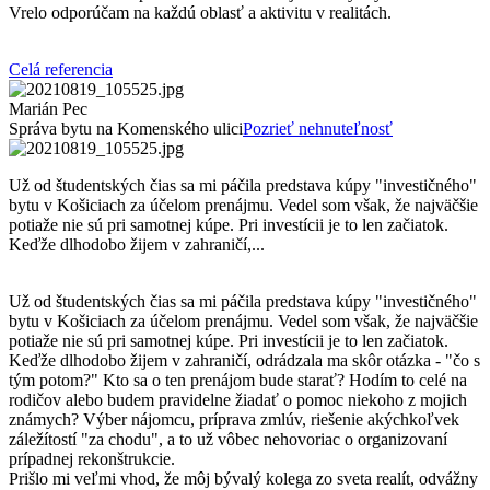
Vrelo odporúčam na každú oblasť a aktivitu v realitách.
Celá referencia
Marián Pec
Správa bytu na Komenského ulici
Pozrieť nehnuteľnosť
Už od študentských čias sa mi páčila predstava kúpy "investičného"
bytu v Košiciach za účelom prenájmu. Vedel som však, že najväčšie
potiaže nie sú pri samotnej kúpe. Pri investícii je to len začiatok.
Keďže dlhodobo žijem v zahraničí,...
Už od študentských čias sa mi páčila predstava kúpy "investičného"
bytu v Košiciach za účelom prenájmu. Vedel som však, že najväčšie
potiaže nie sú pri samotnej kúpe. Pri investícii je to len začiatok.
Keďže dlhodobo žijem v zahraničí, odrádzala ma skôr otázka - "čo s
tým potom?" Kto sa o ten prenájom bude starať? Hodím to celé na
rodičov alebo budem pravidelne žiadať o pomoc niekoho z mojich
známych? Výber nájomcu, príprava zmlúv, riešenie akýchkoľvek
záležítostí "za chodu", a to už vôbec nehovoriac o organizovaní
prípadnej rekonštrukcie.
Prišlo mi veľmi vhod, že môj bývalý kolega zo sveta realít, odvážny