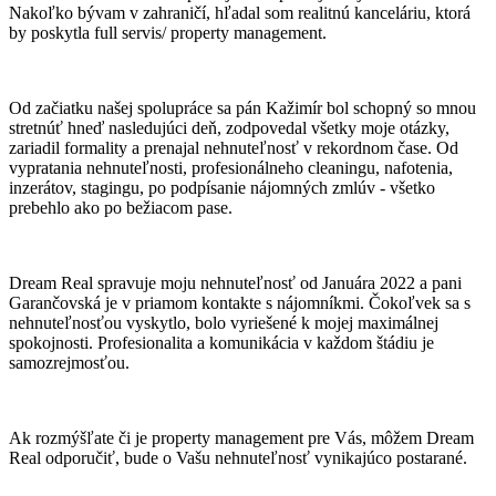
Nakoľko bývam v zahraničí, hľadal som realitnú kanceláriu, ktorá
by poskytla full servis/ property management.
Od začiatku našej spolupráce sa pán Kažimír bol schopný so mnou
stretnúť hneď nasledujúci deň, zodpovedal všetky moje otázky,
zariadil formality a prenajal nehnuteľnosť v rekordnom čase. Od
vypratania nehnuteľnosti, profesionálneho cleaningu, nafotenia,
inzerátov, stagingu, po podpísanie nájomných zmlúv - všetko
prebehlo ako po bežiacom pase.
Dream Real spravuje moju nehnuteľnosť od Januára 2022 a pani
Garančovská je v priamom kontakte s nájomníkmi. Čokoľvek sa s
nehnuteľnosťou vyskytlo, bolo vyriešené k mojej maximálnej
spokojnosti. Profesionalita a komunikácia v každom štádiu je
samozrejmosťou.
Ak rozmýšľate či je property management pre Vás, môžem Dream
Real odporučiť, bude o Vašu nehnuteľnosť vynikajúco postarané.