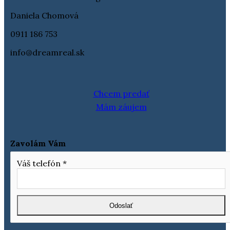
Daniela Chomová
0911 186 753
info@dreamreal.sk
Chcem predať
Mám záujem
Zavolám Vám
Váš telefón
*