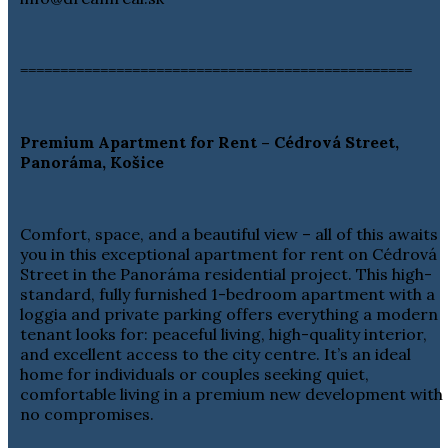
=================================================
Premium Apartment for Rent – Cédrová Street,
Panoráma, Košice
Comfort, space, and a beautiful view – all of this awaits
you in this exceptional apartment for rent on Cédrová
Street in the Panoráma residential project. This high-
standard, fully furnished 1-bedroom apartment with a
loggia and private parking offers everything a modern
tenant looks for: peaceful living, high-quality interior,
and excellent access to the city centre. It’s an ideal
home for individuals or couples seeking quiet,
comfortable living in a premium new development with
no compromises.