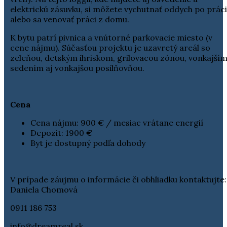
elektrickú zásuvku, si môžete vychutnať oddych po práci
alebo sa venovať práci z domu.
K bytu patrí pivnica a vnútorné parkovacie miesto (v
cene nájmu). Súčasťou projektu je uzavretý areál so
zeleňou, detským ihriskom, grilovacou zónou, vonkajší
sedením aj vonkajšou posilňovňou.
Cena
Cena nájmu: 900 € / mesiac vrátane energií
Depozit: 1900 €
Byt je dostupný podľa dohody
V prípade záujmu o informácie či obhliadku kontaktujte:
Daniela Chomová
0911 186 753
info@dreamreal.sk