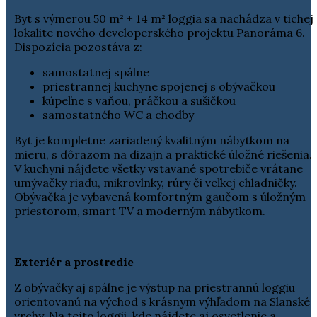
Byt s výmerou 50 m² + 14 m² loggia sa nachádza v tichej
lokalite nového developerského projektu Panoráma 6.
Dispozícia pozostáva z:
samostatnej spálne
priestrannej kuchyne spojenej s obývačkou
kúpeľne s vaňou, práčkou a sušičkou
samostatného WC a chodby
Byt je kompletne zariadený kvalitným nábytkom na
mieru, s dôrazom na dizajn a praktické úložné riešenia.
V kuchyni nájdete všetky vstavané spotrebiče vrátane
umývačky riadu, mikrovlnky, rúry či veľkej chladničky.
Obývačka je vybavená komfortným gaučom s úložným
priestorom, smart TV a moderným nábytkom.
Exteriér a prostredie
Z obývačky aj spálne je výstup na priestrannú loggiu
orientovanú na východ s krásnym výhľadom na Slanské
vrchy. Na tejto loggii, kde nájdete aj osvetlenie a