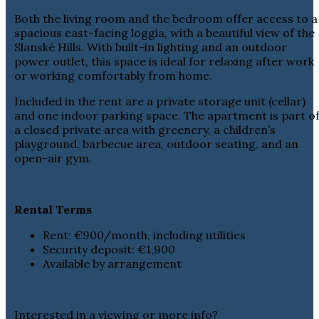
Both the living room and the bedroom offer access to a
spacious east-facing loggia, with a beautiful view of the
Slanské Hills. With built-in lighting and an outdoor
power outlet, this space is ideal for relaxing after work
or working comfortably from home.
Included in the rent are a private storage unit (cellar)
and one indoor parking space. The apartment is part o
a closed private area with greenery, a children’s
playground, barbecue area, outdoor seating, and an
open-air gym.
Rental Terms
Rent: €900/month, including utilities
Security deposit: €1,900
Available by arrangement
Interested in a viewing or more info?