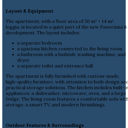
Layout & Equipment
The apartment, with a floor area of 50 m² + 14 m²
loggia, is located in a quiet part of the new Panoráma 6
development. The layout includes:
a separate bedroom
a spacious kitchen connected to the living room
a bathroom with a bathtub, washing machine, and
dryer
a separate toilet and entrance hall
The apartment is fully furnished with custom-made,
high-quality furniture, with attention to both design an
practical storage solutions. The kitchen includes built-i
appliances: a dishwasher, microwave, oven, and a large
fridge. The living room features a comfortable sofa wit
storage, a smart TV, and modern furnishings.
Outdoor Features & Surroundings