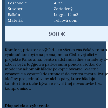
Poschodie
4. z 5.
Stav bytu
Zariadený
Balkón
Loggia 14 m2
Materiál
Tehlová dom
900 €
Komfort, priestor a výhľad – to všetko vás čaká v tomto
výnimočnom byte na prenájom na Cédrovej ulici v
projekte Panoráma. Tento nadštandardne zariadený 2-
izbový byt s loggiou a parkovaním ponúka všetko, čo
moderný nájomník hľadá: pokojné bývanie, kvalitné
vybavenie a výbornú dostupnosť do centra mesta. Byt je
ideálny pre jednotlivcov alebo páry, ktoré hľadajú
komfortné a tiché bývanie v kvalitnej novostavbe bez
kompromisov.
Dispozícia a vybavenie