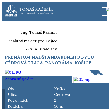
Ing. Tomáš Kažimír
realitný maklér pre Košice
+421 948 260 339
PRENÁJOM NADŠTANDARDNÉHO BYTU –
tomas@tomaskazimir.sk |
CÉDROVÁ ULICA, PANORÁMA, KOŠICE
www.realitnymaklerkosice.sk
PRENAJATÉ
Zobraziť galériu
Obec
Košice
Ulica
Cédrová
Počet izieb
2
Rozloha
2
50 m