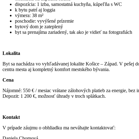
dispozícia: 1 izba, samostatná kuchyňa, kúpeľňa s WC
k bytu patrí aj loggia
výmera: 38 m²
poschodie: vyvýšené prízemie
bytový dom je zateplený
byt sa prenajíma zariadený, tak ako je vidieť na fotografiách
Lokalita
Byt sa nachádza vo vyhľadávanej lokalite Košice – Západ. V pešej do
centra mesta aj kompletný komfort mestského bývania.
Cena
Nájomné: 550 € / mesiac vrátane zálohových platieb za energie, bez in
Depozit: 1 200 €, možnosť úhrady v troch splátkach.
Kontakt
V prípade záujmu o obhliadku ma neváhajte kontaktovať:
Daniela Chomová