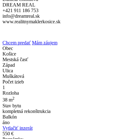
DREAM REAL
+421 911 186 753
info@dreamreal.sk
www.realitnymaklerkosice.sk
Chcem predať
Mám záujem
Obec
Košice
Mestská časť
Západ
Ulica
Muškátová
Počet izieb
1
Rozloha
2
38 m
Stav bytu
kompletná rekonštrukcia
Balkón
áno
Vytlačiť inzerát
550 €