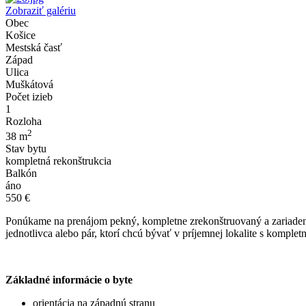
Zobraziť galériu
Obec
Košice
Mestská časť
Západ
Ulica
Muškátová
Počet izieb
1
Rozloha
2
38 m
Stav bytu
kompletná rekonštrukcia
Balkón
áno
550 €
Ponúkame na prenájom pekný, kompletne zrekonštruovaný a zariadený 1
jednotlivca alebo pár, ktorí chcú bývať v príjemnej lokalite s kompl
Základné informácie o byte
orientácia na západnú stranu